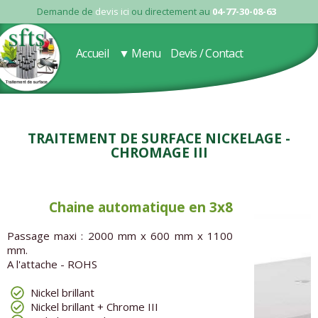
Demande de
devis ici
ou directement au
04-77-30-08-63
Accueil
▼ Menu
Devis / Contact
Traitement de surface Nickelage -
Chromage III
Chaine automatique en 3x8
Passage maxi : 2000 mm x 600 mm x 1100
mm.
A l'attache - ROHS
Nickel brillant
Nickel brillant + Chrome III