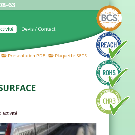
08-63
ctivité
Devis / Contact
Presentation PDF
Plaquette SFTS
 surface
'activité.