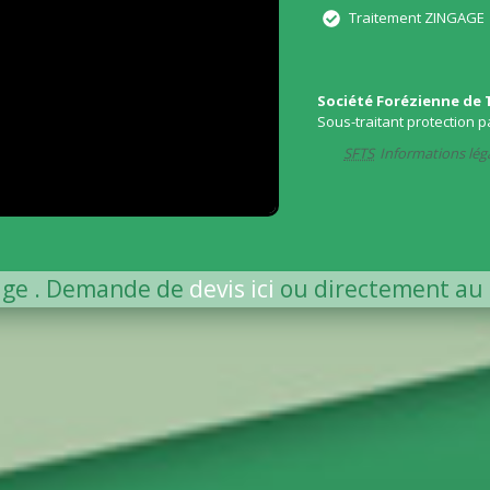
Traitement ZINGAGE
Société Forézienne de 
Sous-traitant protection p
SFTS
Informations lég
age . Demande de
devis ici
ou directement au