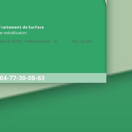
Traitement de Surface
ar métallisation
ales et RGPD
Préférence-Net
©
Plan du site
04-77-30-08-63