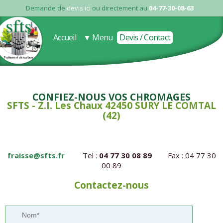
Demande de
devis ici
ou directement au
04-77-30-08-63
Accueil
▼ Menu
Devis / Contact
Confiez-nous vos chromages
SFTS - Z.I. Les Chaux 42450 SURY LE COMTAL
(42)
fraisse@sfts.fr
Tel :
04 77 30 08 89
Fax : 04 77 30
00 89
Contactez-nous