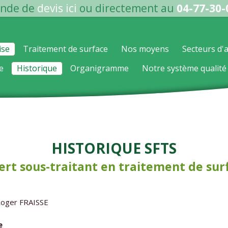
nde de
devis ici
ou directement au
04-77-30-
ise
Traitement de surface
Nos moyens
Secteurs d'a
e
Historique
Organigramme
Notre système qualité
Historique SFTS
ert sous-traitant en traitement de sur
 Roger FRAISSE
e