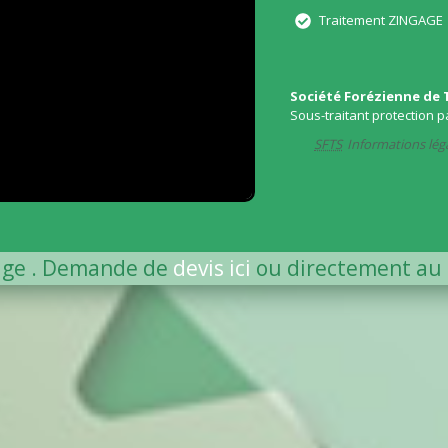
Traitement ZINGAGE
Société Forézienne de 
Sous-traitant protection p
SFTS
Informations lég
age . Demande de
devis ici
ou directement au