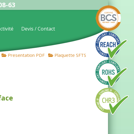
08-63
ctivité
Devis / Contact
Presentation PDF
Plaquette SFTS
face