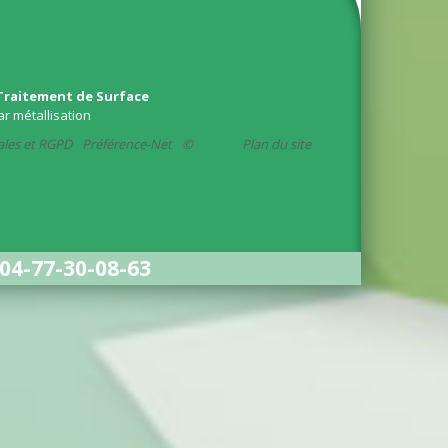
Traitement de Surface
ar métallisation
ales et RGPD
Préférence-Net
©
Plan du site
04-77-30-08-63